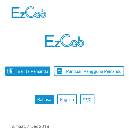
Skip
to
content
Berita Pemandu
Panduan Pengguna Pemandu
Bahasa
English
中文
Jumaat, 7 Dec 2018