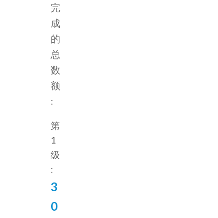
完
成
的
总
数
额
:
第
1
级
:
3
0