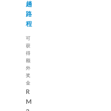
趟
路
程
可
获
得
额
外
奖
金
R
M