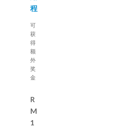
程
可
获
得
额
外
奖
金
R
M
1