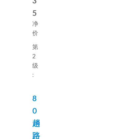
3
5
净
价
第
2
级
:
8
0
趟
路