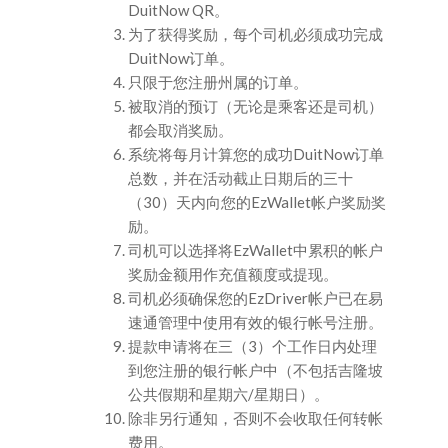
DuitNow QR。
为了获得奖励，每个司机必须成功完成
DuitNow订单。
只限于您注册州属的订单。
被取消的预订（无论是乘客还是司机）
都会取消奖励。
系统将每月计算您的成功DuitNow订单
总数，并在活动截止日期后的三十
（30）天内向您的EzWallet帐户奖励奖
励。
司机可以选择将EzWallet中累积的帐户
奖励金额用作充值额度或提现。
司机必须确保您的EzDriver帐户已在易
速通管理中使用有效的银行帐号注册。
提款申请将在三（3）个工作日内处理
到您注册的银行帐户中（不包括吉隆坡
公共假期和星期六/星期日）。
除非另行通知，否则不会收取任何转帐
费用。