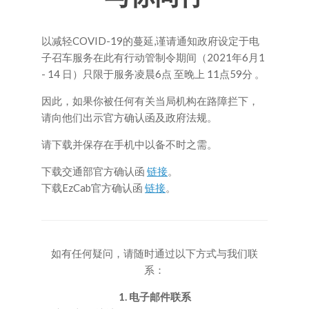
以减轻COVID-19的蔓延,谨请通知政府设定于电
子召车服务在此有行动管制令期间（2021年6月1
- 14 日）只限于服务凌晨6点 至晚上 11点59分 。
因此，如果你被任何有关当局机构在路障拦下，
请向他们出示官方确认函及政府法规。
请下载并保存在手机中以备不时之需。
下载交通部官方确认函
链接
。
下载EzCab官方确认函
链接
。
如有任何疑问，请随时通过以下方式与我们联
系：
1. 电子邮件联系