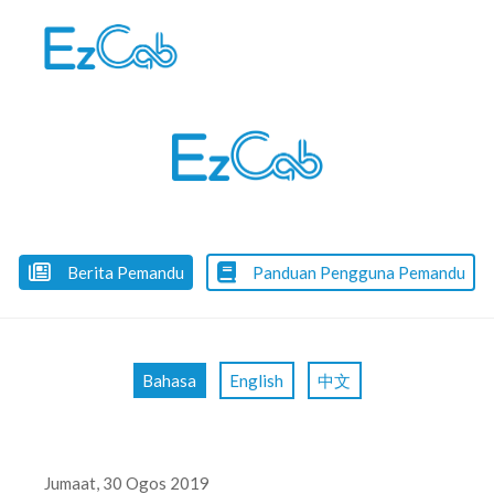
Skip
to
content
Berita Pemandu
Panduan Pengguna Pemandu
Bahasa
English
中文
Jumaat, 30 Ogos 2019