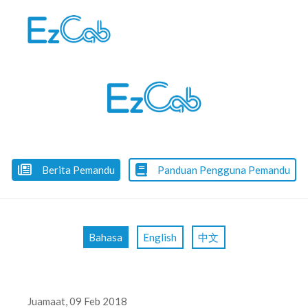
Skip
to
content
Berita Pemandu
Panduan Pengguna Pemandu
Bahasa
English
中文
Juamaat, 09 Feb 2018