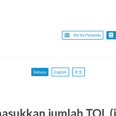
Berita Pemandu
Bahasa
English
中文
sukkan jumlah TOL (j